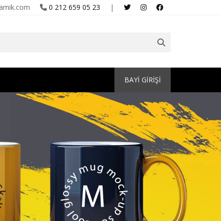
amik.com
0 212 659 05 23
|
BAYİ GİRİŞİ
 Bardak