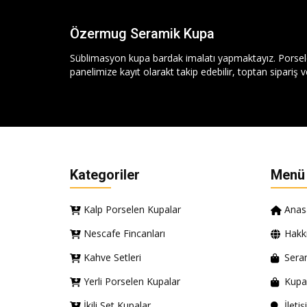
Özermug Seramik Kupa
Süblimasyon kupa bardak imalatı yapmaktayız. Porse
panelimize kayıt olarakt takip edebilir, toptan sipariş ve
Kategoriler
Menü
Kalp Porselen Kupalar
Anas
Nescafe Fincanları
Hakk
Kahve Setleri
Sera
Yerli Porselen Kupalar
Kupa
İkili Set Kupalar
İleti