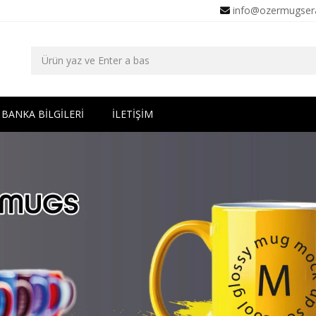
info@ozermugser
BANKA BİLGİLERİ
İLETİŞİM
- Promosyon Kupa