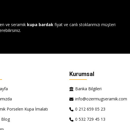
len ve seramik
kupa bardak
fiyat ve canlı stoklarımızı müşteri
rebilirsiniz.
Kurumsal
ayfa
Banka Bilgileri
ımızda
info@ozermugseramik.com
mik Porselen Kupa İmalatı
0 212 659 05 23
 Blog
0 532 729 45 13
şim