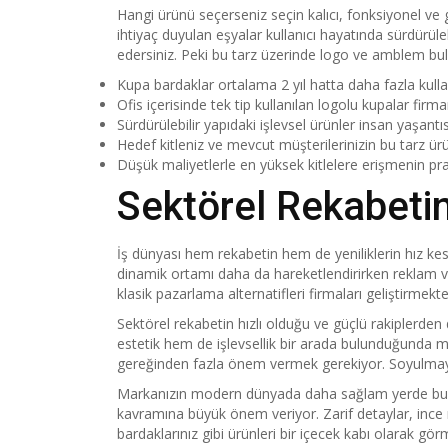
Hangi ürünü seçerseniz seçin kalıcı, fonksiyonel ve 
ihtiyaç duyulan eşyalar kullanıcı hayatında sürdürüleb
edersiniz. Peki bu tarz üzerinde logo ve amblem bul
Kupa bardaklar ortalama 2 yıl hatta daha fazla kullan
Ofis içerisinde tek tip kullanılan logolu kupalar fi
Sürdürülebilir yapıdaki işlevsel ürünler insan yaşantıs
Hedef kitleniz ve mevcut müşterilerinizin bu tarz ürü
Düşük maliyetlerle en yüksek kitlelere erişmenin prat
Sektörel Rekabeti
İş dünyası hem rekabetin hem de yeniliklerin hız k
dinamik ortamı daha da hareketlendirirken reklam v
klasik pazarlama alternatifleri firmaları geliştirme
Sektörel rekabetin hızlı olduğu ve güçlü rakiplerd
estetik hem de işlevsellik bir arada bulunduğunda ma
gereğinden fazla önem vermek gerekiyor. Soyulmayan b
Markanızın modern dünyada daha sağlam yerde bulun
kavramına büyük önem veriyor. Zarif detaylar, ince 
bardaklarınız gibi ürünleri bir içecek kabı olarak gö