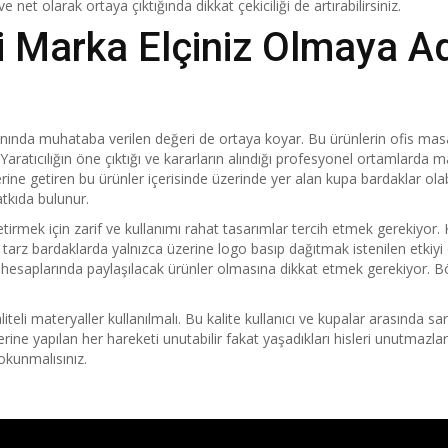
 net olarak ortaya çıktığında dikkat çekiciliği de artırabilirsiniz.
i Marka Elçiniz Olmaya A
nında muhataba verilen değeri de ortaya koyar. Bu ürünlerin ofis ma
Yaratıcılığın öne çıktığı ve kararların alındığı profesyonel ortamlarda
rine getiren bu ürünler içerisinde üzerinde yer alan kupa bardaklar olabi
tkıda bulunur.
etirmek için zarif ve kullanımı rahat tasarımlar tercih etmek gerekiyor. K
tarz bardaklarda yalnızca üzerine logo basıp dağıtmak istenilen etkiy
esaplarında paylaşılacak ürünler olmasına dikkat etmek gerekiyor. Bö
li materyaller kullanılmalı. Bu kalite kullanıcı ve kupalar arasında sar
lerine yapılan her hareketi unutabilir fakat yaşadıkları hisleri unutmazl
dokunmalısınız.