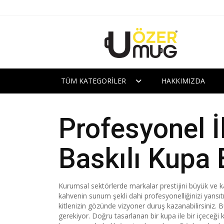
TÜM KATEGORILER
HAKKIMIZDA
Profesyonel İ
Baskılı Kupa 
Kurumsal sektörlerde markalar prestijini büyük ve ka
kahvenin sunum şekli dahi profesyonelliğinizi yansıt
kitlenizin gözünde vizyoner duruş kazanabilirsiniz. 
gerekiyor. Doğru tasarlanan bir kupa ile bir içeceği 