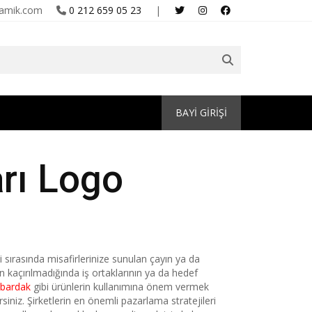
amik.com
0 212 659 05 23
|
BAYİ GİRİŞİ
arı Logo
 sırasında misafirlerinize sunulan çayın ya da
n kaçırılmadığında iş ortaklarının ya da hedef
 bardak
gibi ürünlerin kullanımına önem vermek
siniz. Şirketlerin en önemli pazarlama stratejileri