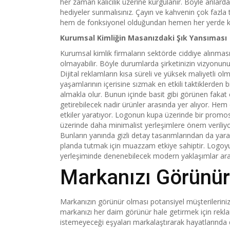
her zaman kalıcılık üzerine kurgulanır. Böyle anlard
hediyeler sunmalısınız. Çayın ve kahvenin çok fazla 
hem de fonksiyonel olduğundan hemen her yerde kulla
Kurumsal Kimliğin Masanızdaki Şık Yansıması
Kurumsal kimlik firmaların sektörde ciddiye alınmas
olmayabilir. Böyle durumlarda şirketinizin vizyonunu
Dijital reklamların kısa süreli ve yüksek maliyetli 
yaşamlarının içerisine sızmak en etkili taktiklerden
almakla olur. Bunun içinde basit gibi görünen fakat ç
getirebilecek nadir ürünler arasında yer alıyor. Hem
etkiler yaratıyor. Logonun kupa üzerinde bir promos
üzerinde daha minimalist yerleşimlere önem veriliyo
Bunların yanında gizli detay tasarımlarından da yarar
planda tutmak için muazzam etkiye sahiptir. Logoyu 
yerleşiminde denenebilecek modern yaklaşımlar ara
Markanızı Görünür
Markanızın görünür olması potansiyel müşterilerinizi
markanızı her daim görünür hale getirmek için rekla
istemeyeceği eşyaları markalaştırarak hayatlarında 