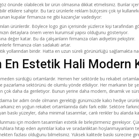
göz önünde olabilecek bir ürün olmasına dikkat etmelisiniz. Bunlar içe
ilir etkilere sahiptir. Bu tarz ürünlerle reklam bütçesini çok iyi kullanır
unan kupalar firmanıza ne gibi kazançlar vadediyor:
ılan ürünlerdir. Böylece logo gün içerisinde yüzlerce kişi tarafından gör
rmanızın detaylara önem veren kurumsal yapısı olduğunu gösteriyor.
ına değer katar. Bu da çalışanların firmanıza olan aidiyetini pekiştirir.
nlerle firmanıza olan sadakati artar.
ik yollarından biridir. Hatta en uzun süreli görünürlüğü sağlamakta nadi
n En Estetik Hali Modern 
esmeden sürdüğü ortamlardır. Hemen her sektörde bu rekabet ortamların
e pazarlama sektörünü de olumlu yönde etkiliyor. Her markanın bir şe
kten çok daha da geriletiyor. Bunun yerine daha modern, dinamik ve sürd
en daima bir adım önde olmanın gerektiği günümüzde kalıcı hediye ürün
rkanız en yoğun rekabet ortamlarında dahi fark edilir. Sektöre farkınd
askı yüzeyler, daha minimal tasarımlar, canlı renkler bu alanda kalıcı
ması için modern tasarımları estetik ile birleştirmeniz gerekiyor. Ç
ruhlara hitap eden ayrıntılar kaba ve sıradanlıktan hoşlanmayanların t
rmekten fazlası olduğunu bilmelisiniz. Yüksek kalitede baskı sürecine gi