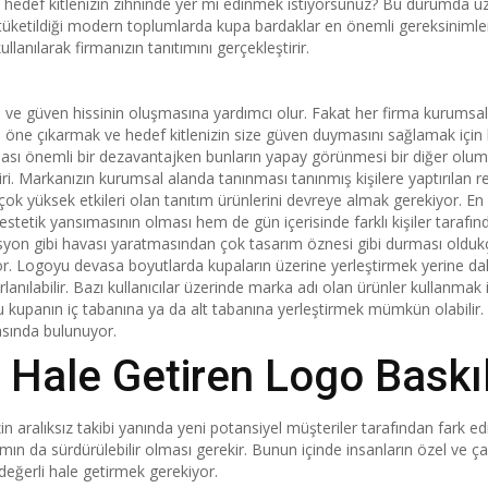
a hedef kitlenizin zihninde yer mi edinmek istiyorsunuz? Bu durumda uzun
tüketildiği modern toplumlarda kupa bardaklar en önemli gereksinimler 
nılarak firmanızın tanıtımını gerçekleştirir.
ı ve güven hissinin oluşmasına yardımcı olur. Fakat her firma kurumsal 
 öne çıkarmak ve hedef kitlenizin size güven duymasını sağlamak için k
olması önemli bir dezavantajken bunların yapay görünmesi bir diğer olum
 biri. Markanızın kurumsal alanda tanınması tanınmış kişilere yaptırılan
ok yüksek etkileri olan tanıtım ürünlerini devreye almak gerekiyor. En 
 estetik yansımasının olması hem de gün içerisinde farklı kişiler taraf
yon gibi havası yaratmasından çok tasarım öznesi gibi durması oldukça
r. Logoyu devasa boyutlarda kupaların üzerine yerleştirmek yerine daha 
lanılabilir. Bazı kullanıcılar üzerinde marka adı olan ürünler kullanmak 
kupanın iç tabanına ya da alt tabanına yerleştirmek mümkün olabilir. P
sında bulunuyor.
 Hale Getiren Logo Baskı
n aralıksız takibi yanında yeni potansiyel müşteriler tarafından fark e
mın da sürdürülebilir olması gerekir. Bunun içinde insanların özel ve 
değerli hale getirmek gerekiyor.