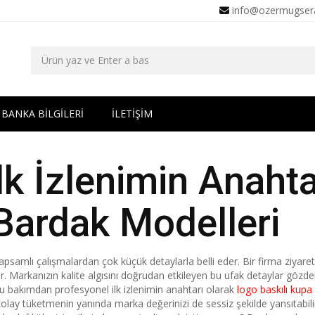
info@ozermugser
BANKA BİLGİLERİ
İLETİŞİM
lk İzlenimin Anaht
Bardak Modelleri
psamlı çalışmalardan çok küçük detaylarla belli eder. Bir firma ziyareti
ır. Markanızın kalite algısını doğrudan etkileyen bu ufak detaylar gözde
Bu bakımdan profesyonel ilk izlenimin anahtarı olarak
logo baskılı kupa
kolay tüketmenin yanında marka değerinizi de sessiz şekilde yansıtabilir