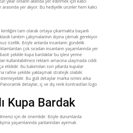
 yıllar onların aklında yer edinmek için kalıcı
arasında yer alıyor. Bu hediyelik ürünler hem kalıcı
kimliğini tam olarak ortaya çıkarmakta başarılı
lasik tanıtım çalışmalarının dışına çıkmak gerekiyor.
suz özellik. Böyle anlarda insanların gündelik
 reklamlardan çok sıradan insanların yaşamlarında yer
basit şekilde kupa bardaklar bu işlevi yerine
ından kullanılabilmesi reklam amacına ulaşmada ciddi
 etkilidir. Bu bakımdan son yıllarda kupalar
rafine şekilde yaklaşmak stratejik olabilir.
istemeyebilir. Bu gizli detaylar marka ismini arka
anoramik detaylar, iç ve dış renk kontrastları logo
lı Kupa Bardak
dilmeniz için de önemlidir. Böyle durumlarda
çalışma yaşamlarında yanlarından ayırmak