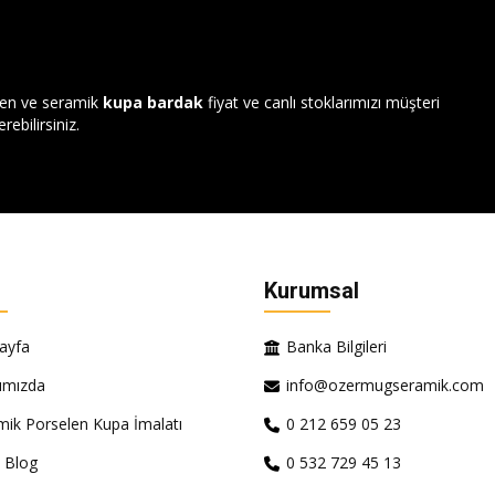
len ve seramik
kupa bardak
fiyat ve canlı stoklarımızı müşteri
rebilirsiniz.
Kurumsal
ayfa
Banka Bilgileri
ımızda
info@ozermugseramik.com
mik Porselen Kupa İmalatı
0 212 659 05 23
 Blog
0 532 729 45 13