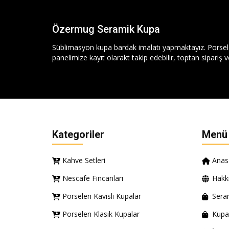
Özermug Seramik Kupa
Süblimasyon kupa bardak imalatı yapmaktayız. Porse
panelimize kayıt olarakt takip edebilir, toptan sipariş ve
Kategoriler
Menü
Kahve Setleri
Anas
Nescafe Fincanları
Hakk
Porselen Kavisli Kupalar
Sera
Porselen Klasik Kupalar
Kupa