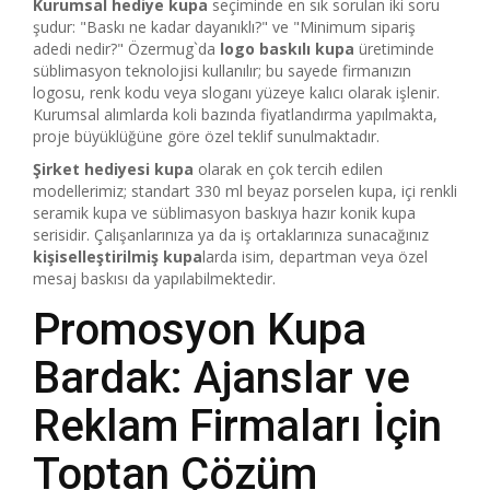
Kurumsal hediye kupa
seçiminde en sık sorulan iki soru
şudur: "Baskı ne kadar dayanıklı?" ve "Minimum sipariş
adedi nedir?" Özermug`da
logo baskılı kupa
üretiminde
süblimasyon teknolojisi kullanılır; bu sayede firmanızın
logosu, renk kodu veya sloganı yüzeye kalıcı olarak işlenir.
Kurumsal alımlarda koli bazında fiyatlandırma yapılmakta,
proje büyüklüğüne göre özel teklif sunulmaktadır.
Şirket hediyesi kupa
olarak en çok tercih edilen
modellerimiz; standart 330 ml beyaz porselen kupa, içi renkli
seramik kupa ve süblimasyon baskıya hazır konik kupa
serisidir. Çalışanlarınıza ya da iş ortaklarınıza sunacağınız
kişiselleştirilmiş kupa
larda isim, departman veya özel
mesaj baskısı da yapılabilmektedir.
Promosyon Kupa
Bardak: Ajanslar ve
Reklam Firmaları İçin
Toptan Çözüm