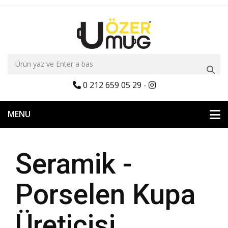
0 212 659 05 29
-
MENU
Seramik -
Porselen Kupa
Üreticisi