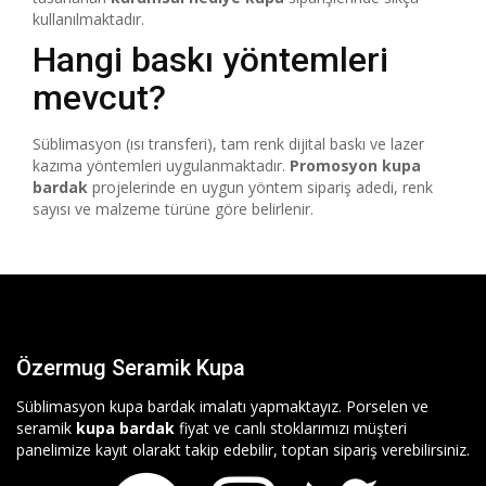
kullanılmaktadır.
Hangi baskı yöntemleri
mevcut?
Süblimasyon (ısı transferi), tam renk dijital baskı ve lazer
kazıma yöntemleri uygulanmaktadır.
Promosyon kupa
bardak
projelerinde en uygun yöntem sipariş adedi, renk
sayısı ve malzeme türüne göre belirlenir.
Özermug Seramik Kupa
Süblimasyon kupa bardak imalatı yapmaktayız. Porselen ve
seramik
kupa bardak
fiyat ve canlı stoklarımızı müşteri
panelimize kayıt olarakt takip edebilir, toptan sipariş verebilirsiniz.