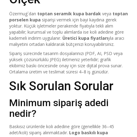
Özermug`dan
toptan seramik kupa bardak
veya
toptan
porselen kupa
siparişi vermek için bayi kaydına gerek
yoktur. Küçük işletmeler perakende fiyatıyla tekli alım
yapabilir; kurumsal ve toplu alımlarda ise koli adedine göre
kademeli indirim uygulanır.
Üretici kupa fiyatları
yla aracı
maliyetini ortadan kaldırarak bütçenizi koruyabilirsiniz.
Sipariş sürecinde tasarım dosyalarınızı (PDF, AI, PSD veya
yüksek çözünürlüklü JPEG) iletmeniz yeterlidir; grafik
ekibimiz baskı öncesinde onay için size dijital prova sunar.
Ortalama üretim ve teslimat süresi 4–8 iş günüdür.
Sık Sorulan Sorular
Minimum sipariş adedi
nedir?
Baskısız ürünlerde koli adedine göre (genellikle 36–45
adet/koli) sipariş alınmaktadır.
Logo baskılı kupa