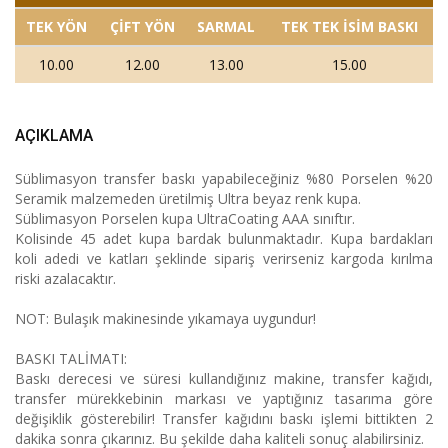
TEK YÖN
ÇİFT YÖN
SARMAL
TEK TEK İSİM BASKI
10.00
12.00
13.00
15.00
AÇIKLAMA
Süblimasyon transfer baskı yapabileceğiniz %80 Porselen %20
Seramik malzemeden üretilmiş Ultra beyaz renk kupa.
Süblimasyon Porselen kupa UltraCoating AAA sınıftır.
Kolisinde 45 adet kupa bardak bulunmaktadır. Kupa bardakları
koli adedi ve katları şeklinde sipariş verirseniz kargoda kırılma
riski azalacaktır.
NOT: Bulaşık makinesinde yıkamaya uygundur!
BASKI TALİMATI:
Baskı derecesi ve süresi kullandığınız makine, transfer kağıdı,
transfer mürekkebinin markası ve yaptığınız tasarıma göre
değişiklik gösterebilir! Transfer kağıdını baskı işlemi bittikten 2
dakika sonra çıkarınız. Bu şekilde daha kaliteli sonuç alabilirsiniz.