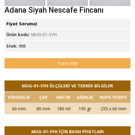
Adana Siyah Nescafe Fincanı
Fiyat Sorunuz
Ürün kodu:
MUG-01-SYH
Stok:
905
Trase İndir
MUG-01-SYH ÖLÇÜLERİ VE TEKNİK BİLGİLER
YÜKSEKLİK
ÇAP
HACİM
AĞIRLIK
KUPA YÜZEYİ
60 mm
80 mm
180 ml
195 gr
255 x 60 mm
MUG-01-SYH İÇİN BASKI FİYATLARI