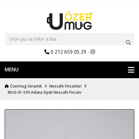
0 212 659 05 29
-
MENU
Özermug Seramik
Nescafe Fincanları
MUG-01-SYH Adana Siyah Nescafe Fincanı