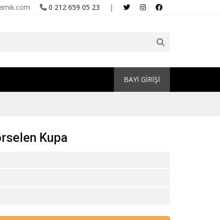
amik.com
0 212 659 05 23
|
BAYİ GİRİŞİ
Porselen Kupa