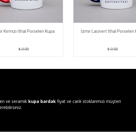
ir Kırmızı İthal Porselen Kupa
İzmir Lacivert İthal Porselen
₺ 0.00
₺ 0.00
len ve seramik
kupa bardak
fiyat ve canlı stoklarımızı müşteri
rebilirsiniz.