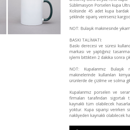
Süblimasyon Porselen kupa Ultra
Kolisinde 45 adet kupa bardak 
şeklinde sipariş verirseniz kargoda
NOT: Bulaşık makinesinde yıka
BASKI TALİMATI:
Baskı derecesi ve süresi kulland
markası ve yaptığınız tasarıma 
işlemi bittikten 2 dakika sonra çık
NOT: Kupalarımız Bulaşık 
makinelerinde kullanılan kimy
ürünlerde de çizilme ve solma g
Kupalarımız porselen ve sera
firmaları tarafından sigortal
kaynaklı tüm olabilecek hasarlar
yoktur. Kupa siparişi verirken sip
nakliyeden kaynaklı olabilecek ha