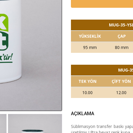
MUG-35-YSL
YÜKSEKLİK
ÇAP
95 mm
80 mm
MUG-35
TEK YÖN
ÇİFT YÖN
10.00
12.00
AÇIKLAMA
Süblimasyon transfer baskı ya
üretilmiş Ultra beyaz renk kupa.