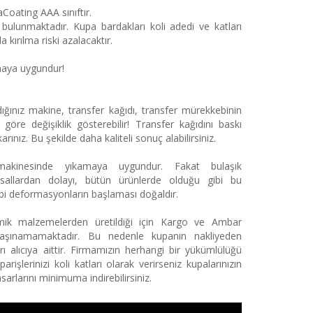
Coating AAA sınıftır.
bulunmaktadır. Kupa bardakları koli adedi ve katları
 kırılma riski azalacaktır.
maya uygundur!
ığınız makine, transfer kağıdı, transfer mürekkebinin
göre değişiklik gösterebilir! Transfer kağıdını baskı
arınız. Bu şekilde daha kaliteli sonuç alabilirsiniz.
makinesinde yıkamaya uygundur. Fakat bulaşık
asallardan dolayı, bütün ürünlerde olduğu gibi bu
ibi deformasyonların başlaması doğaldır.
mik malzemelerden üretildiği için Kargo ve Ambar
ı taşınamamaktadır. Bu nedenle kupanın nakliyeden
ı alıcıya aittir. Firmamızın herhangi bir yükümlülüğü
arişlerinizi koli katları olarak verirseniz kupalarınızın
sarlarını minimuma indirebilirsiniz.