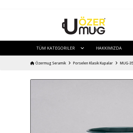
TÜM KATEGORILER
HAKKIMIZDA
Özermug Seramik
Porselen Klasik Kupalar
MUG-35-