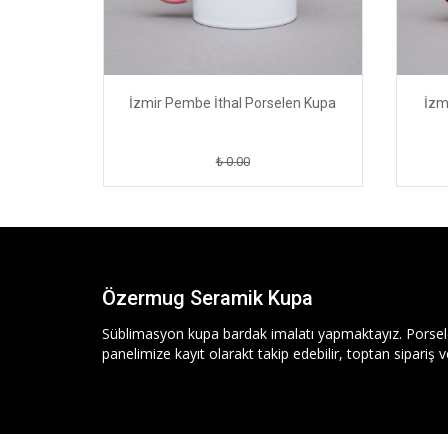
en Kupa
İzmir Pembe İthal Porselen Kupa
İzm
₺ 0.00
Özermug Seramik Kupa
Süblimasyon kupa bardak imalatı yapmaktayız. Porse
panelimize kayıt olarakt takip edebilir, toptan sipariş ve