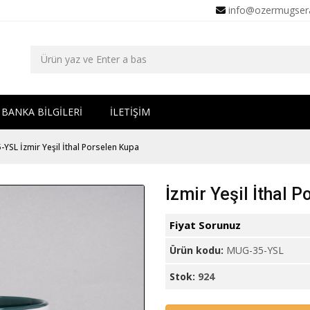
info@ozermugser
BANKA BİLGİLERİ
İLETİŞİM
YSL İzmir Yeşil İthal Porselen Kupa
İzmir Yeşil İthal 
Fiyat Sorunuz
Ürün kodu:
MUG-35-YSL
Stok:
924