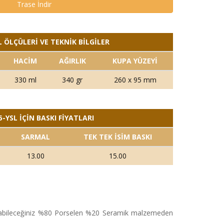
Trase İndir
 ÖLÇÜLERİ VE TEKNİK BİLGİLER
HACİM
AĞIRLIK
KUPA YÜZEYİ
330 ml
340 gr
260 x 95 mm
-YSL İÇİN BASKI FİYATLARI
SARMAL
TEK TEK İSİM BASKI
13.00
15.00
pabileceğiniz %80 Porselen %20 Seramik malzemeden