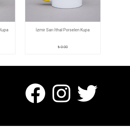
 Kupa
İzmir Sarı İthal Porselen Kupa
İzmir
₺ 0.00