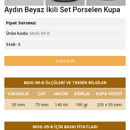
Aydın Beyaz İkili Set Porselen Kupa
Fiyat Sorunuz
Ürün kodu:
MUG-09-B
Stok:
6
Trase İndir
MUG-09-B ÖLÇÜLERİ VE TEKNİK BİLGİLER
YÜKSEKLİK
ÇAP
HACİM
AĞIRLIK
KUPA YÜZEYİ
55 mm
73 mm
140 ml
190 gr
235 x 55 mm
MUG-09-B İÇİN BASKI FİYATLARI