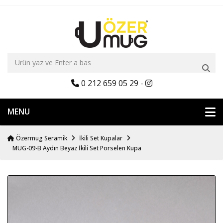
0 212 659 05 29
-
MENU
Özermug Seramik
İkili Set Kupalar
MUG-09-B Aydın Beyaz İkili Set Porselen Kupa