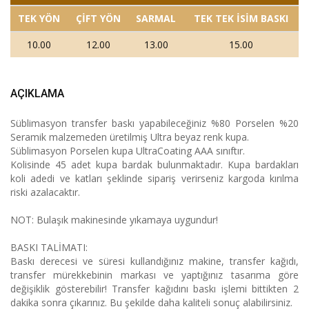
TEK YÖN
ÇİFT YÖN
SARMAL
TEK TEK İSİM BASKI
10.00
12.00
13.00
15.00
AÇIKLAMA
Süblimasyon transfer baskı yapabileceğiniz %80 Porselen %20
Seramik malzemeden üretilmiş Ultra beyaz renk kupa.
Süblimasyon Porselen kupa UltraCoating AAA sınıftır.
Kolisinde 45 adet kupa bardak bulunmaktadır. Kupa bardakları
koli adedi ve katları şeklinde sipariş verirseniz kargoda kırılma
riski azalacaktır.
NOT: Bulaşık makinesinde yıkamaya uygundur!
BASKI TALİMATI:
Baskı derecesi ve süresi kullandığınız makine, transfer kağıdı,
transfer mürekkebinin markası ve yaptığınız tasarıma göre
değişiklik gösterebilir! Transfer kağıdını baskı işlemi bittikten 2
dakika sonra çıkarınız. Bu şekilde daha kaliteli sonuç alabilirsiniz.