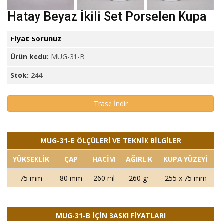
Hatay Beyaz İkili Set Porselen Kupa
Fiyat Sorunuz
Ürün kodu:
MUG-31-B
Stok:
244
Trase İndir
MUG-31-B ÖLÇÜLERİ VE TEKNİK BİLGİLER
YÜKSEKLİK
ÇAP
HACİM
AĞIRLIK
KUPA YÜZEYİ
75 mm
80 mm
260 ml
260 gr
255 x 75 mm
MUG-31-B İÇİN BASKI FİYATLARI