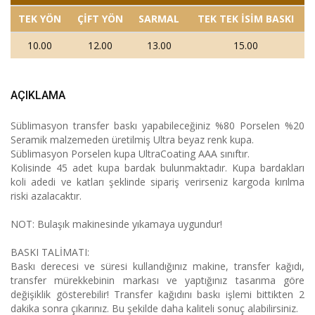
TEK YÖN
ÇİFT YÖN
SARMAL
TEK TEK İSİM BASKI
10.00
12.00
13.00
15.00
AÇIKLAMA
Süblimasyon transfer baskı yapabileceğiniz %80 Porselen %20
Seramik malzemeden üretilmiş Ultra beyaz renk kupa.
Süblimasyon Porselen kupa UltraCoating AAA sınıftır.
Kolisinde 45 adet kupa bardak bulunmaktadır. Kupa bardakları
koli adedi ve katları şeklinde sipariş verirseniz kargoda kırılma
riski azalacaktır.
NOT: Bulaşık makinesinde yıkamaya uygundur!
BASKI TALİMATI:
Baskı derecesi ve süresi kullandığınız makine, transfer kağıdı,
transfer mürekkebinin markası ve yaptığınız tasarıma göre
değişiklik gösterebilir! Transfer kağıdını baskı işlemi bittikten 2
dakika sonra çıkarınız. Bu şekilde daha kaliteli sonuç alabilirsiniz.