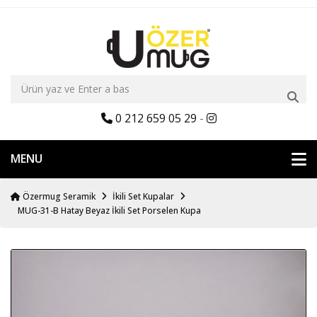
0 212 659 05 29
-
MENU
Özermug Seramik
İkili Set Kupalar
MUG-31-B Hatay Beyaz İkili Set Porselen Kupa